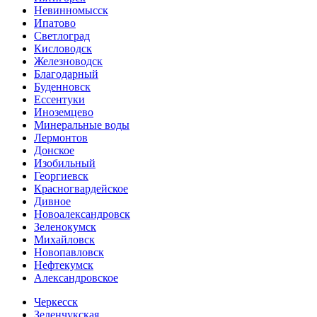
Невинномысск
Ипатово
Светлоград
Кисловодск
Железноводск
Благодарный
Буденновск
Ессентуки
Иноземцево
Минеральные воды
Лермонтов
Донское
Изобильный
Георгиевск
Красногвардейское
Дивное
Новоалександровск
Зеленокумск
Михайловск
Новопавловск
Нефтекумск
Александровское
Черкесск
Зеленчукская