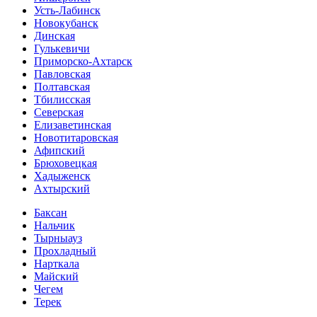
Усть-Лабинск
Новокубанск
Динская
Гулькевичи
Приморско-Ахтарск
Павловская
Полтавская
Тбилисская
Северская
Елизаветинская
Новотитаровская
Афипский
Брюховецкая
Хадыженск
Ахтырский
Баксан
Нальчик
Тырныауз
Прохладный
Нарткала
Майский
Чегем
Терек