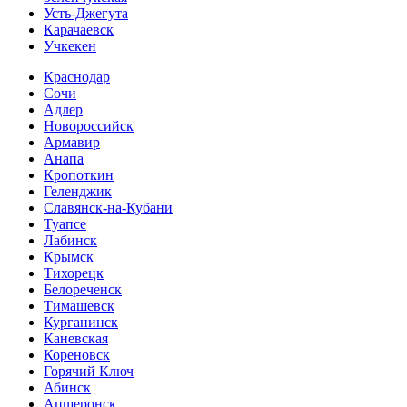
Усть-Джегута
Карачаевск
Учкекен
Краснодар
Сочи
Адлер
Новороссийск
Армавир
Анапа
Кропоткин
Геленджик
Славянск-на-Кубани
Туапсе
Лабинск
Крымск
Тихорецк
Белореченск
Тимашевск
Курганинск
Каневская
Кореновск
Горячий Ключ
Абинск
Апшеронск