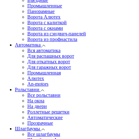
Въездные
Промышленные
Панорамные
Ворота Алютех
Ворота с калиткой
Ворота c окнами
Ворота из сэндвич-панелей
Ворота из профнастила
Автоматика
Вся автоматика
Для распашных ворот
Для откатных ворот
Для гаражных ворот
Промышленная
Алютех
An-motors
Рольставни
Все рольставни
На окна
На двери
Роллетные решетки
Автоматические
Прозрачные
Шлагбаумы
Все шлагбаумы