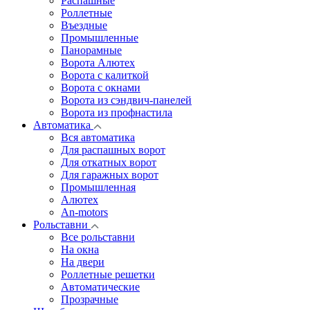
Распашные
Роллетные
Въездные
Промышленные
Панорамные
Ворота Алютех
Ворота с калиткой
Ворота c окнами
Ворота из сэндвич-панелей
Ворота из профнастила
Автоматика
Вся автоматика
Для распашных ворот
Для откатных ворот
Для гаражных ворот
Промышленная
Алютех
An-motors
Рольставни
Все рольставни
На окна
На двери
Роллетные решетки
Автоматические
Прозрачные