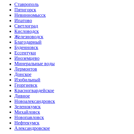
Ставрополь
Пятигорск
Невинномысск
Ипатово
Светлоград
Кисловодск
Железноводск
Благодарный
Буденновск
Ессентуки
Иноземцево
Минеральные воды
Лермонтов
Донское
Изобильный
Георгиевск
Красногвардейское
Дивное
Новоалександровск
Зеленокумск
Михайловск
Новопавловск
Нефтекумск
Александровское