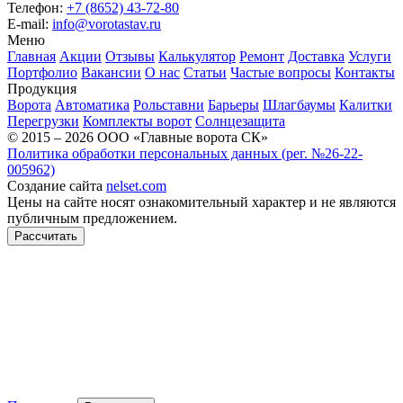
Телефон:
+7 (8652) 43-72-80
E-mail:
info@vorotastav.ru
Меню
Главная
Акции
Отзывы
Калькулятор
Ремонт
Доставка
Услуги
Портфолио
Вакансии
О нас
Статьи
Частые вопросы
Контакты
Продукция
Ворота
Автоматика
Рольставни
Барьеры
Шлагбаумы
Калитки
Перегрузки
Комплекты ворот
Солнцезащита
© 2015 – 2026 ООО «Главные ворота СК»
Политика обработки персональных данных (рег. №26-22-
005962)
Создание сайта
nelset.com
Цены на сайте носят ознакомительный характер и не являются
публичным предложением.
Рассчитать