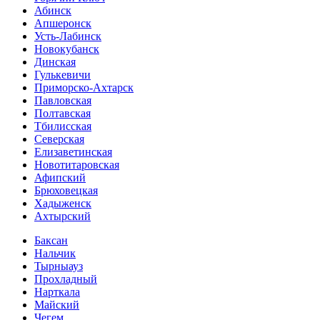
Абинск
Апшеронск
Усть-Лабинск
Новокубанск
Динская
Гулькевичи
Приморско-Ахтарск
Павловская
Полтавская
Тбилисская
Северская
Елизаветинская
Новотитаровская
Афипский
Брюховецкая
Хадыженск
Ахтырский
Баксан
Нальчик
Тырныауз
Прохладный
Нарткала
Майский
Чегем