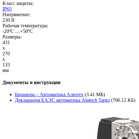
Класс защиты:
IP65
Напряжение:
230 В
Рабочая температура:
-20ºС …+50ºС
Размеры:
431
x
270
x
133
мм
Документы и инструкции
Брошюра – Автоматика Алютех
(3.41 МБ)
Декларация ЕАЭС автоматика Alutech Targo
(706.12 КБ)