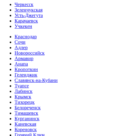
Черкесск
Зеленчукская
Усть-Джегута
Карачаевск
Учкекен
Краснодар
Сочи
Адлер
Новороссийск
Армавир
Анапа
Кропоткин
Геленджик
Славянск-на-Кубани
Туапсе
Лабинск
Крымск
Тихорецк
Белореченск
Тимашевск
Курганинск
Каневская
Кореновск
Горячий Ключ