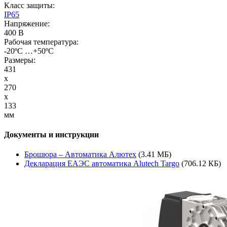
Класс защиты:
IP65
Напряжение:
400 В
Рабочая температура:
-20ºС …+50ºС
Размеры:
431
x
270
x
133
мм
Документы и инструкции
Брошюра – Автоматика Алютех
(3.41 МБ)
Декларация ЕАЭС автоматика Alutech Targo
(706.12 КБ)