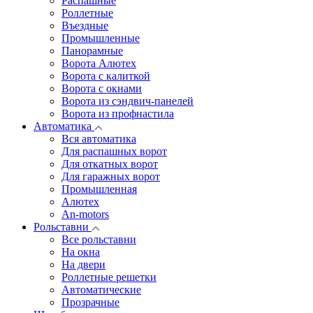
Распашные
Роллетные
Въездные
Промышленные
Панорамные
Ворота Алютех
Ворота с калиткой
Ворота c окнами
Ворота из сэндвич-панелей
Ворота из профнастила
Автоматика
Вся автоматика
Для распашных ворот
Для откатных ворот
Для гаражных ворот
Промышленная
Алютех
An-motors
Рольставни
Все рольставни
На окна
На двери
Роллетные решетки
Автоматические
Прозрачные