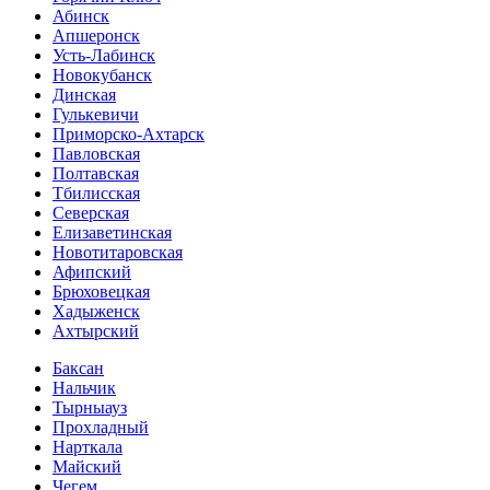
Абинск
Апшеронск
Усть-Лабинск
Новокубанск
Динская
Гулькевичи
Приморско-Ахтарск
Павловская
Полтавская
Тбилисская
Северская
Елизаветинская
Новотитаровская
Афипский
Брюховецкая
Хадыженск
Ахтырский
Баксан
Нальчик
Тырныауз
Прохладный
Нарткала
Майский
Чегем