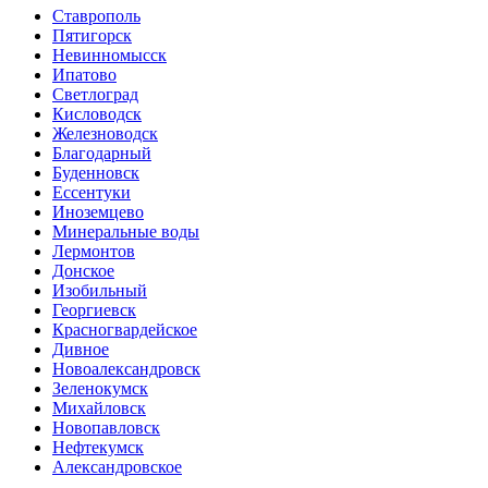
Ставрополь
Пятигорск
Невинномысск
Ипатово
Светлоград
Кисловодск
Железноводск
Благодарный
Буденновск
Ессентуки
Иноземцево
Минеральные воды
Лермонтов
Донское
Изобильный
Георгиевск
Красногвардейское
Дивное
Новоалександровск
Зеленокумск
Михайловск
Новопавловск
Нефтекумск
Александровское