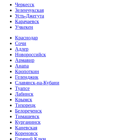
Черкесск
Зеленчукская
Усть-Джегута
Карачаевск
Учкекен
Краснодар
Сочи
Адлер
Новороссийск
Армавир
Анапа
Кропоткин
Геленджик
Славянск-на-Кубани
Туапсе
Лабинск
Крымск
Тихорецк
Белореченск
Тимашевск
Курганинск
Каневская
Кореновск
Горячий Ключ