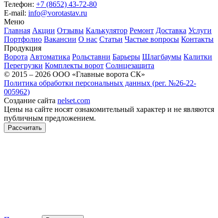
Телефон:
+7 (8652) 43-72-80
E-mail:
info@vorotastav.ru
Меню
Главная
Акции
Отзывы
Калькулятор
Ремонт
Доставка
Услуги
Портфолио
Вакансии
О нас
Статьи
Частые вопросы
Контакты
Продукция
Ворота
Автоматика
Рольставни
Барьеры
Шлагбаумы
Калитки
Перегрузки
Комплекты ворот
Солнцезащита
© 2015 – 2026 ООО «Главные ворота СК»
Политика обработки персональных данных (рег. №26-22-
005962)
Создание сайта
nelset.com
Цены на сайте носят ознакомительный характер и не являются
публичным предложением.
Рассчитать