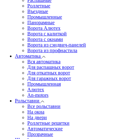
Распашные
Роллетные
Въездные
Промышленные
Панорамные
Ворота Алютех
Ворота с калиткой
Ворота c окнами
Ворота из сэндвич-панелей
Ворота из профнастила
Автоматика
Вся автоматика
Для распашных ворот
Для откатных ворот
Для гаражных ворот
Промышленная
Алютех
An-motors
Рольставни
Все рольставни
На окна
На двери
Роллетные решетки
Автоматические
Прозрачные