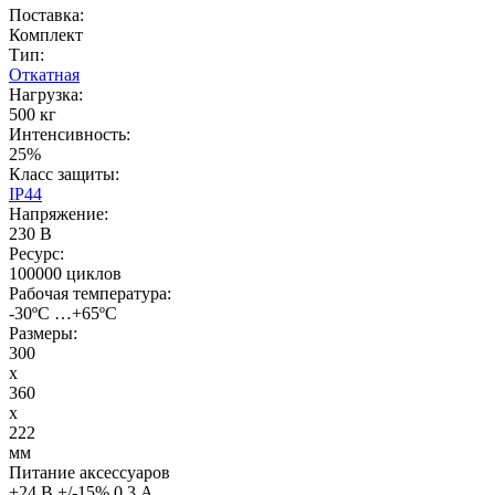
Поставка:
Комплект
Тип:
Откатная
Нагрузка:
500 кг
Интенсивность:
25%
Класс защиты:
IP44
Напряжение:
230 В
Ресурс:
100000 циклов
Рабочая температура:
-30ºС …+65ºС
Размеры:
300
x
360
x
222
мм
Питание аксессуаров
+24 В +/-15% 0,3 A