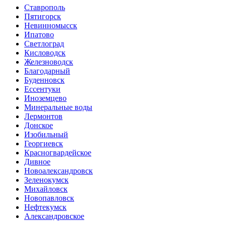
Ставрополь
Пятигорск
Невинномысск
Ипатово
Светлоград
Кисловодск
Железноводск
Благодарный
Буденновск
Ессентуки
Иноземцево
Минеральные воды
Лермонтов
Донское
Изобильный
Георгиевск
Красногвардейское
Дивное
Новоалександровск
Зеленокумск
Михайловск
Новопавловск
Нефтекумск
Александровское