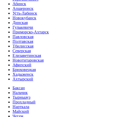
Абинск
Апшеронск
Усть-Лабинск
Новокубанск
Динская
Гулькевичи
Приморско-Ахтарск
Павловская
Полтавская
Тбилисская
Северская
Елизаветинская
Новотитаровская
Афипский
Брюховецкая
Хадыженск
Ахтырский
Баксан
Нальчик
Тырныауз
Прохладный
Нарткала
Майский
Чегем