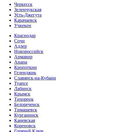
Черкесск
Зеленчукская
Усть-Джегута
Карачаевск
Учкекен
Краснодар
Сочи
Адлер
Новороссийск
Армавир
Анапа
Кропоткин
Геленджик
Славянск-на-Кубани
Туапсе
Лабинск
Крымск
Тихорецк
Белореченск
Тимашевск
Курганинск
Каневская
Кореновск
Горячий Ключ