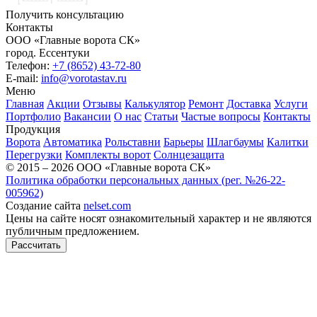
Получить консультацию
Контакты
ООО «Главные ворота СК»
город.
Ессентуки
Телефон:
+7 (8652) 43-72-80
E-mail:
info@vorotastav.ru
Меню
Главная
Акции
Отзывы
Калькулятор
Ремонт
Доставка
Услуги
Портфолио
Вакансии
О нас
Статьи
Частые вопросы
Контакты
Продукция
Ворота
Автоматика
Рольставни
Барьеры
Шлагбаумы
Калитки
Перегрузки
Комплекты ворот
Солнцезащита
© 2015 – 2026 ООО «Главные ворота СК»
Политика обработки персональных данных (рег. №26-22-
005962)
Создание сайта
nelset.com
Цены на сайте носят ознакомительный характер и не являются
публичным предложением.
Рассчитать