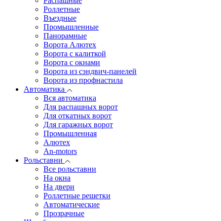
Распашные
Роллетные
Въездные
Промышленные
Панорамные
Ворота Алютех
Ворота с калиткой
Ворота c окнами
Ворота из сэндвич-панелей
Ворота из профнастила
Автоматика
Вся автоматика
Для распашных ворот
Для откатных ворот
Для гаражных ворот
Промышленная
Алютех
An-motors
Рольставни
Все рольставни
На окна
На двери
Роллетные решетки
Автоматические
Прозрачные