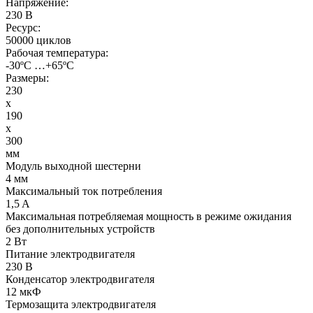
Напряжение:
230 В
Ресурс:
50000 циклов
Рабочая температура:
-30ºС …+65ºС
Размеры:
230
x
190
x
300
мм
Модуль выходной шестерни
4 мм
Максимальный ток потребления
1,5 A
Максимальная потребляемая мощность в режиме ожидания
без дополнительных устройств
2 Вт
Питание электродвигателя
230 В
Конденсатор электродвигателя
12 мкФ
Термозащита электродвигателя