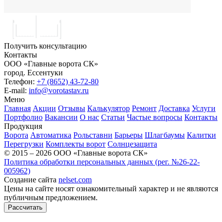
Получить консультацию
Контакты
ООО «Главные ворота СК»
город.
Ессентуки
Телефон:
+7 (8652) 43-72-80
E-mail:
info@vorotastav.ru
Меню
Главная
Акции
Отзывы
Калькулятор
Ремонт
Доставка
Услуги
Портфолио
Вакансии
О нас
Статьи
Частые вопросы
Контакты
Продукция
Ворота
Автоматика
Рольставни
Барьеры
Шлагбаумы
Калитки
Перегрузки
Комплекты ворот
Солнцезащита
© 2015 – 2026 ООО «Главные ворота СК»
Политика обработки персональных данных (рег. №26-22-
005962)
Создание сайта
nelset.com
Цены на сайте носят ознакомительный характер и не являются
публичным предложением.
Рассчитать