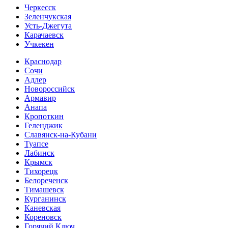
Черкесск
Зеленчукская
Усть-Джегута
Карачаевск
Учкекен
Краснодар
Сочи
Адлер
Новороссийск
Армавир
Анапа
Кропоткин
Геленджик
Славянск-на-Кубани
Туапсе
Лабинск
Крымск
Тихорецк
Белореченск
Тимашевск
Курганинск
Каневская
Кореновск
Горячий Ключ