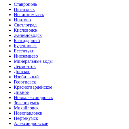
Ставрополь
Пятигорск
Невинномысск
Ипатово
Светлоград
Кисловодск
Железноводск
Благодарный
Буденновск
Ессентуки
Иноземцево
Минеральные воды
Лермонтов
Донское
Изобильный
Георгиевск
Красногвардейское
Дивное
Новоалександровск
Зеленокумск
Михайловск
Новопавловск
Нефтекумск
Александровское