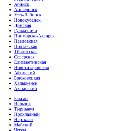
Абинск
Апшеронск
Усть-Лабинск
Новокубанск
Динская
Гулькевичи
Приморско-Ахтарск
Павловская
Полтавская
Тбилисская
Северская
Елизаветинская
Новотитаровская
Афипский
Брюховецкая
Хадыженск
Ахтырский
Баксан
Нальчик
Тырныауз
Прохладный
Нарткала
Майский
Чегем