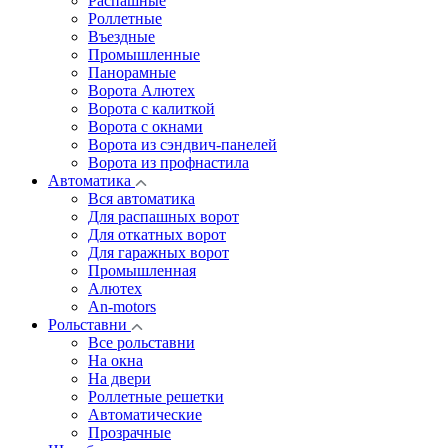
Распашные
Роллетные
Въездные
Промышленные
Панорамные
Ворота Алютех
Ворота с калиткой
Ворота c окнами
Ворота из сэндвич-панелей
Ворота из профнастила
Автоматика
Вся автоматика
Для распашных ворот
Для откатных ворот
Для гаражных ворот
Промышленная
Алютех
An-motors
Рольставни
Все рольставни
На окна
На двери
Роллетные решетки
Автоматические
Прозрачные