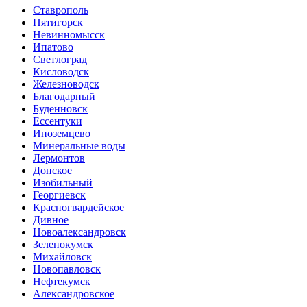
Ставрополь
Пятигорск
Невинномысск
Ипатово
Светлоград
Кисловодск
Железноводск
Благодарный
Буденновск
Ессентуки
Иноземцево
Минеральные воды
Лермонтов
Донское
Изобильный
Георгиевск
Красногвардейское
Дивное
Новоалександровск
Зеленокумск
Михайловск
Новопавловск
Нефтекумск
Александровское