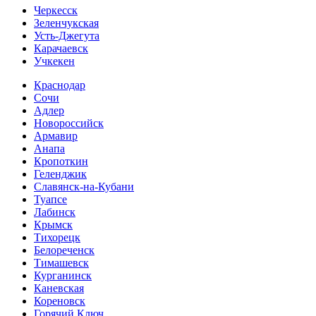
Черкесск
Зеленчукская
Усть-Джегута
Карачаевск
Учкекен
Краснодар
Сочи
Адлер
Новороссийск
Армавир
Анапа
Кропоткин
Геленджик
Славянск-на-Кубани
Туапсе
Лабинск
Крымск
Тихорецк
Белореченск
Тимашевск
Курганинск
Каневская
Кореновск
Горячий Ключ