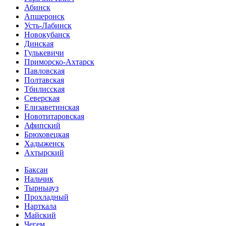
Абинск
Апшеронск
Усть-Лабинск
Новокубанск
Динская
Гулькевичи
Приморско-Ахтарск
Павловская
Полтавская
Тбилисская
Северская
Елизаветинская
Новотитаровская
Афипский
Брюховецкая
Хадыженск
Ахтырский
Баксан
Нальчик
Тырныауз
Прохладный
Нарткала
Майский
Чегем