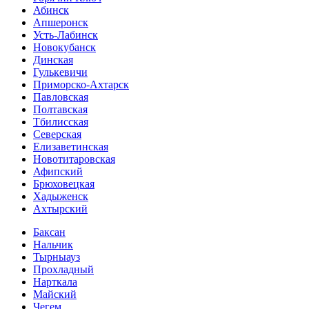
Абинск
Апшеронск
Усть-Лабинск
Новокубанск
Динская
Гулькевичи
Приморско-Ахтарск
Павловская
Полтавская
Тбилисская
Северская
Елизаветинская
Новотитаровская
Афипский
Брюховецкая
Хадыженск
Ахтырский
Баксан
Нальчик
Тырныауз
Прохладный
Нарткала
Майский
Чегем