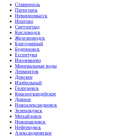
Ставрополь
Пятигорск
Невинномысск
Ипатово
Светлоград
Кисловодск
Железноводск
Благодарный
Буденновск
Ессентуки
Иноземцево
Минеральные воды
Лермонтов
Донское
Изобильный
Георгиевск
Красногвардейское
Дивное
Новоалександровск
Зеленокумск
Михайловск
Новопавловск
Нефтекумск
Александровское