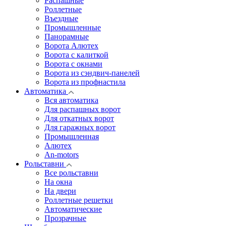
Распашные
Роллетные
Въездные
Промышленные
Панорамные
Ворота Алютех
Ворота с калиткой
Ворота c окнами
Ворота из сэндвич-панелей
Ворота из профнастила
Автоматика
Вся автоматика
Для распашных ворот
Для откатных ворот
Для гаражных ворот
Промышленная
Алютех
An-motors
Рольставни
Все рольставни
На окна
На двери
Роллетные решетки
Автоматические
Прозрачные