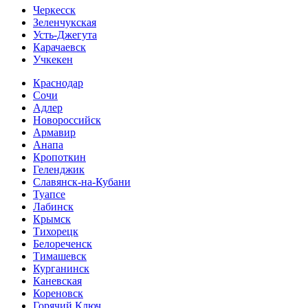
Черкесск
Зеленчукская
Усть-Джегута
Карачаевск
Учкекен
Краснодар
Сочи
Адлер
Новороссийск
Армавир
Анапа
Кропоткин
Геленджик
Славянск-на-Кубани
Туапсе
Лабинск
Крымск
Тихорецк
Белореченск
Тимашевск
Курганинск
Каневская
Кореновск
Горячий Ключ