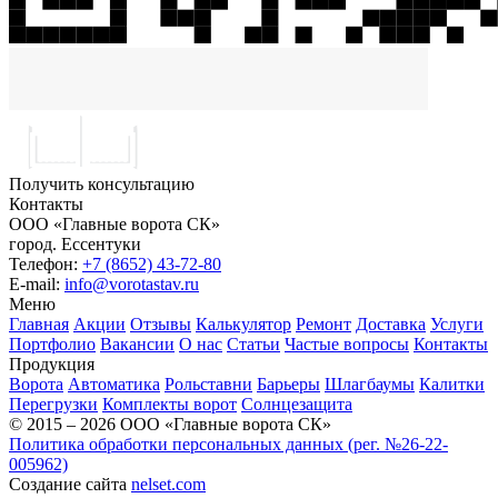
Получить консультацию
Контакты
ООО «Главные ворота СК»
город.
Ессентуки
Телефон:
+7 (8652) 43-72-80
E-mail:
info@vorotastav.ru
Меню
Главная
Акции
Отзывы
Калькулятор
Ремонт
Доставка
Услуги
Портфолио
Вакансии
О нас
Статьи
Частые вопросы
Контакты
Продукция
Ворота
Автоматика
Рольставни
Барьеры
Шлагбаумы
Калитки
Перегрузки
Комплекты ворот
Солнцезащита
© 2015 – 2026 ООО «Главные ворота СК»
Политика обработки персональных данных (рег. №26-22-
005962)
Создание сайта
nelset.com