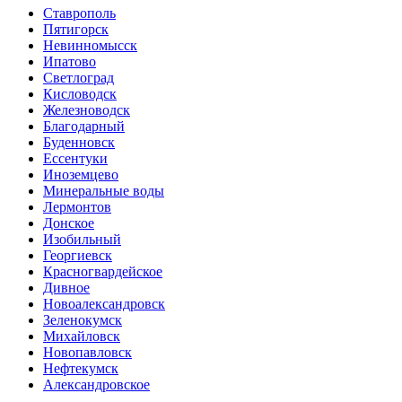
Ставрополь
Пятигорск
Невинномысск
Ипатово
Светлоград
Кисловодск
Железноводск
Благодарный
Буденновск
Ессентуки
Иноземцево
Минеральные воды
Лермонтов
Донское
Изобильный
Георгиевск
Красногвардейское
Дивное
Новоалександровск
Зеленокумск
Михайловск
Новопавловск
Нефтекумск
Александровское