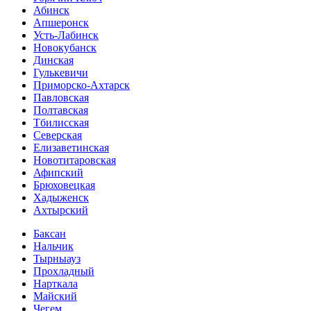
Абинск
Апшеронск
Усть-Лабинск
Новокубанск
Динская
Гулькевичи
Приморско-Ахтарск
Павловская
Полтавская
Тбилисская
Северская
Елизаветинская
Новотитаровская
Афипский
Брюховецкая
Хадыженск
Ахтырский
Баксан
Нальчик
Тырныауз
Прохладный
Нарткала
Майский
Чегем