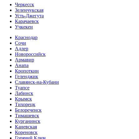
Черкесск
Зеленчукская
Усть-Джегута
Карачаевск
Учкекен
Краснодар
Сочи
Адлер
Новороссийск
Армавир
Анапа
Кропоткин
Геленджик
Славянск-на-Кубани
Туапсе
Лабинск
Крымск
Тихорецк
Белореченск
Тимашевск
Курганинск
Каневская
Кореновск
Горячий Ключ