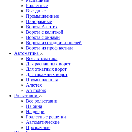
Распашные
Роллетные
Въездные
Промышленные
Панорамные
Ворота Алютех
Ворота с калиткой
Ворота c окнами
Ворота из сэндвич-панелей
Ворота из профнастила
Автоматика
Вся автоматика
Для распашных ворот
Для откатных ворот
Для гаражных ворот
Промышленная
Алютех
An-motors
Рольставни
Все рольставни
На окна
На двери
Роллетные решетки
Автоматические
Прозрачные