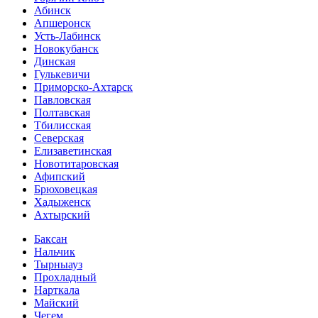
Абинск
Апшеронск
Усть-Лабинск
Новокубанск
Динская
Гулькевичи
Приморско-Ахтарск
Павловская
Полтавская
Тбилисская
Северская
Елизаветинская
Новотитаровская
Афипский
Брюховецкая
Хадыженск
Ахтырский
Баксан
Нальчик
Тырныауз
Прохладный
Нарткала
Майский
Чегем