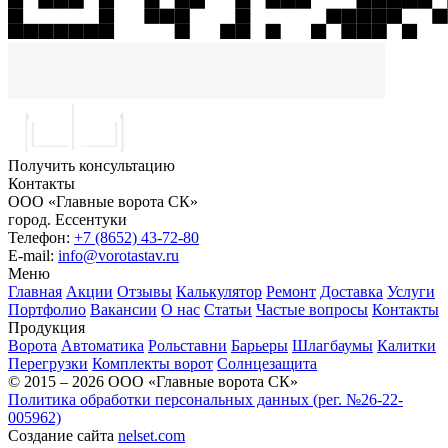
Получить консультацию
Контакты
ООО «Главные ворота СК»
город.
Ессентуки
Телефон:
+7 (8652) 43-72-80
E-mail:
info@vorotastav.ru
Меню
Главная
Акции
Отзывы
Калькулятор
Ремонт
Доставка
Услуги
Портфолио
Вакансии
О нас
Статьи
Частые вопросы
Контакты
Продукция
Ворота
Автоматика
Рольставни
Барьеры
Шлагбаумы
Калитки
Перегрузки
Комплекты ворот
Солнцезащита
© 2015 – 2026 ООО «Главные ворота СК»
Политика обработки персональных данных (рег. №26-22-
005962)
Создание сайта
nelset.com