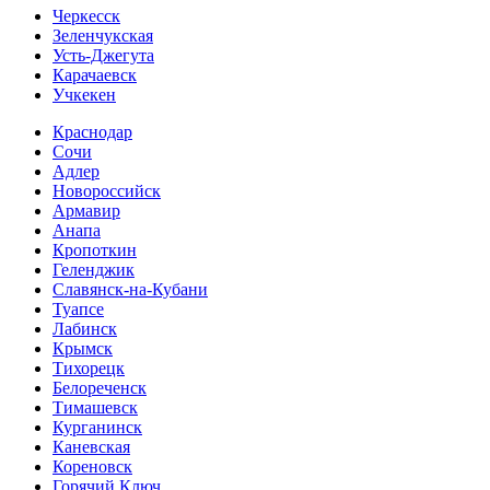
Черкесск
Зеленчукская
Усть-Джегута
Карачаевск
Учкекен
Краснодар
Сочи
Адлер
Новороссийск
Армавир
Анапа
Кропоткин
Геленджик
Славянск-на-Кубани
Туапсе
Лабинск
Крымск
Тихорецк
Белореченск
Тимашевск
Курганинск
Каневская
Кореновск
Горячий Ключ