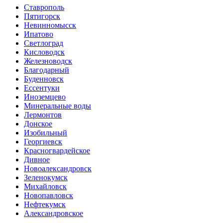
Ставрополь
Пятигорск
Невинномысск
Ипатово
Светлоград
Кисловодск
Железноводск
Благодарный
Буденновск
Ессентуки
Иноземцево
Минеральные воды
Лермонтов
Донское
Изобильный
Георгиевск
Красногвардейское
Дивное
Новоалександровск
Зеленокумск
Михайловск
Новопавловск
Нефтекумск
Александровское