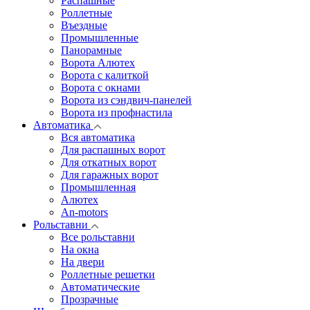
Распашные
Роллетные
Въездные
Промышленные
Панорамные
Ворота Алютех
Ворота с калиткой
Ворота c окнами
Ворота из сэндвич-панелей
Ворота из профнастила
Автоматика
Вся автоматика
Для распашных ворот
Для откатных ворот
Для гаражных ворот
Промышленная
Алютех
An-motors
Рольставни
Все рольставни
На окна
На двери
Роллетные решетки
Автоматические
Прозрачные