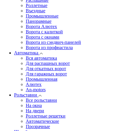
Распашные
Роллетные
Въездные
Промышленные
Панорамные
Ворота Алютех
Ворота с калиткой
Ворота c окнами
Ворота из сэндвич-панелей
Ворота из профнастила
Автоматика
Вся автоматика
Для распашных ворот
Для откатных ворот
Для гаражных ворот
Промышленная
Алютех
An-motors
Рольставни
Все рольставни
На окна
На двери
Роллетные решетки
Автоматические
Прозрачные