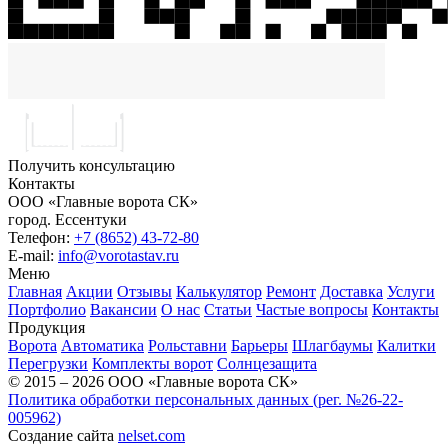
Получить консультацию
Контакты
ООО «Главные ворота СК»
город.
Ессентуки
Телефон:
+7 (8652) 43-72-80
E-mail:
info@vorotastav.ru
Меню
Главная
Акции
Отзывы
Калькулятор
Ремонт
Доставка
Услуги
Портфолио
Вакансии
О нас
Статьи
Частые вопросы
Контакты
Продукция
Ворота
Автоматика
Рольставни
Барьеры
Шлагбаумы
Калитки
Перегрузки
Комплекты ворот
Солнцезащита
© 2015 – 2026 ООО «Главные ворота СК»
Политика обработки персональных данных (рег. №26-22-
005962)
Создание сайта
nelset.com