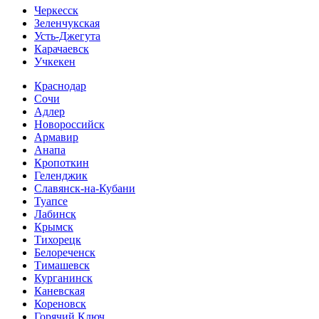
Черкесск
Зеленчукская
Усть-Джегута
Карачаевск
Учкекен
Краснодар
Сочи
Адлер
Новороссийск
Армавир
Анапа
Кропоткин
Геленджик
Славянск-на-Кубани
Туапсе
Лабинск
Крымск
Тихорецк
Белореченск
Тимашевск
Курганинск
Каневская
Кореновск
Горячий Ключ