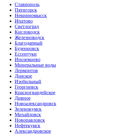
Ставрополь
Пятигорск
Невинномысск
Ипатово
Светлоград
Кисловодск
Железноводск
Благодарный
Буденновск
Ессентуки
Иноземцево
Минеральные воды
Лермонтов
Донское
Изобильный
Георгиевск
Красногвардейское
Дивное
Новоалександровск
Зеленокумск
Михайловск
Новопавловск
Нефтекумск
Александровское