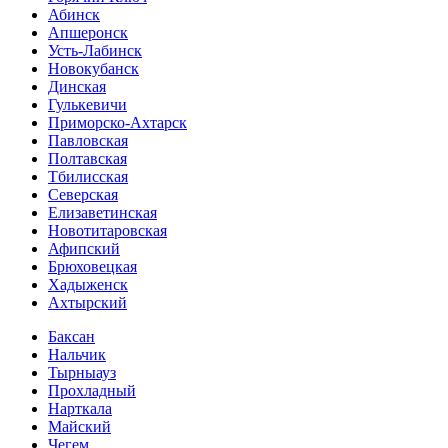
Абинск
Апшеронск
Усть-Лабинск
Новокубанск
Динская
Гулькевичи
Приморско-Ахтарск
Павловская
Полтавская
Тбилисская
Северская
Елизаветинская
Новотитаровская
Афипский
Брюховецкая
Хадыженск
Ахтырский
Баксан
Нальчик
Тырныауз
Прохладный
Нарткала
Майский
Чегем