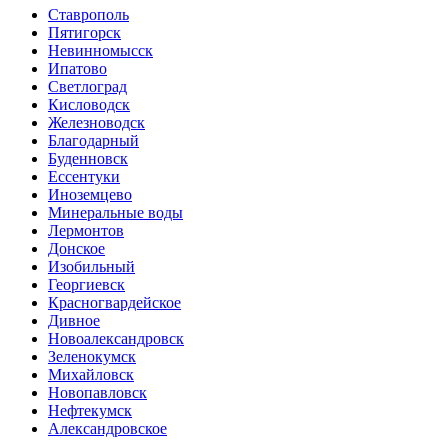
Ставрополь
Пятигорск
Невинномысск
Ипатово
Светлоград
Кисловодск
Железноводск
Благодарный
Буденновск
Ессентуки
Иноземцево
Минеральные воды
Лермонтов
Донское
Изобильный
Георгиевск
Красногвардейское
Дивное
Новоалександровск
Зеленокумск
Михайловск
Новопавловск
Нефтекумск
Александровское