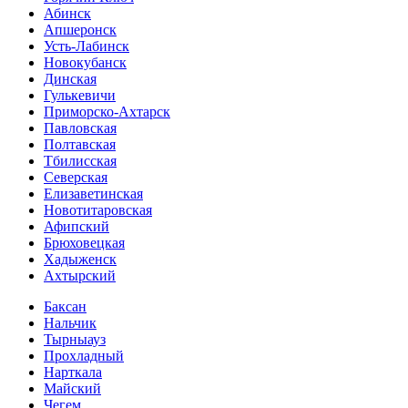
Абинск
Апшеронск
Усть-Лабинск
Новокубанск
Динская
Гулькевичи
Приморско-Ахтарск
Павловская
Полтавская
Тбилисская
Северская
Елизаветинская
Новотитаровская
Афипский
Брюховецкая
Хадыженск
Ахтырский
Баксан
Нальчик
Тырныауз
Прохладный
Нарткала
Майский
Чегем