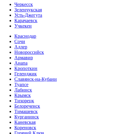
Черкесск
Зеленчукская
Усть-Джегута
Карачаевск
Учкекен
Краснодар
Сочи
Адлер
Новороссийск
Армавир
Анапа
Кропоткин
Геленджик
Славянск-на-Кубани
Туапсе
Лабинск
Крымск
Тихорецк
Белореченск
Тимашевск
Курганинск
Каневская
Кореновск
Горячий Ключ