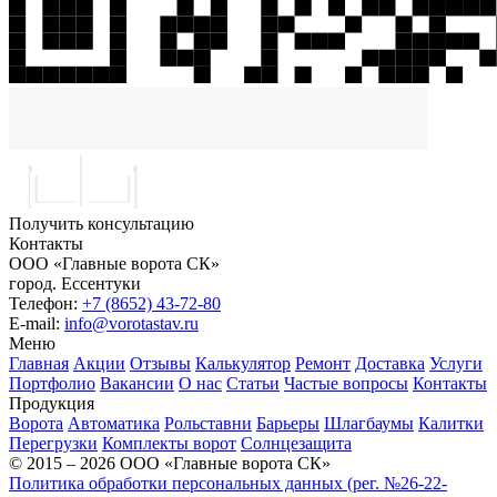
Получить консультацию
Контакты
ООО «Главные ворота СК»
город.
Ессентуки
Телефон:
+7 (8652) 43-72-80
E-mail:
info@vorotastav.ru
Меню
Главная
Акции
Отзывы
Калькулятор
Ремонт
Доставка
Услуги
Портфолио
Вакансии
О нас
Статьи
Частые вопросы
Контакты
Продукция
Ворота
Автоматика
Рольставни
Барьеры
Шлагбаумы
Калитки
Перегрузки
Комплекты ворот
Солнцезащита
© 2015 – 2026 ООО «Главные ворота СК»
Политика обработки персональных данных (рег. №26-22-