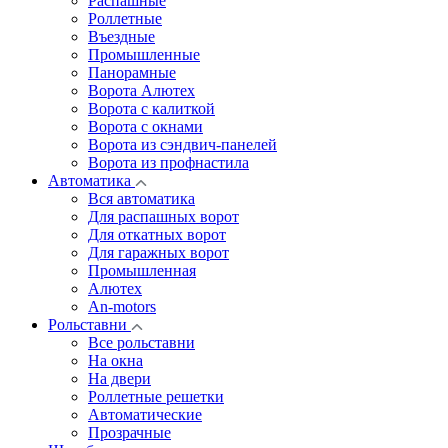
Распашные
Роллетные
Въездные
Промышленные
Панорамные
Ворота Алютех
Ворота с калиткой
Ворота c окнами
Ворота из сэндвич-панелей
Ворота из профнастила
Автоматика
Вся автоматика
Для распашных ворот
Для откатных ворот
Для гаражных ворот
Промышленная
Алютех
An-motors
Рольставни
Все рольставни
На окна
На двери
Роллетные решетки
Автоматические
Прозрачные