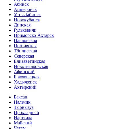
Абинск
Апшеронск
Усть-Лабинск
Новокубанск
Динская
Гулькевичи
Приморско-Ахтарск
Павловская
Полтавская
Тбилисская
Северская
Елизаветинская
Новотитаровская
Афипский
Брюховецкая
Хадыженск
Ахтырский
Баксан
Нальчик
Тырныауз
Прохладный
Нарткала
Майский
Чегем