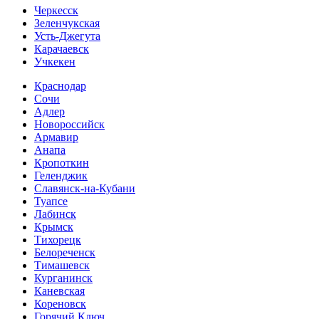
Черкесск
Зеленчукская
Усть-Джегута
Карачаевск
Учкекен
Краснодар
Сочи
Адлер
Новороссийск
Армавир
Анапа
Кропоткин
Геленджик
Славянск-на-Кубани
Туапсе
Лабинск
Крымск
Тихорецк
Белореченск
Тимашевск
Курганинск
Каневская
Кореновск
Горячий Ключ