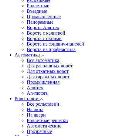
Распашные
Роллетные
Въездные
Промышленные
Панорамные
Ворота Алютех
Ворота с калиткой
Ворота c окнами
Ворота из сэндвич-панелей
Ворота из профнастила
Автоматика
Вся автоматика
Для распашных ворот
Для откатных ворот
Для гаражных ворот
Промышленная
Алютех
An-motors
Рольставни
Все рольставни
На окна
На двери
Роллетные решетки
Автоматические
Прозрачные