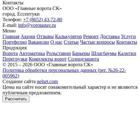
Контакты
ООО «Главные ворота СК»
город.
Ессентуки
Телефон:
+7 (8652) 43-72-80
E-mail:
info@vorotastav.ru
Меню
Главная
Акции
Отзывы
Калькулятор
Ремонт
Доставка
Услуги
Портфолио
Вакансии
О нас
Статьи
Частые вопросы
Контакты
Продукция
Ворота
Автоматика
Рольставни
Барьеры
Шлагбаумы
Калитки
Перегрузки
Комплекты ворот
Солнцезащита
© 2015 – 2026 ООО «Главные ворота СК»
Политика обработки персональных данных (рег. №26-22-
005962)
Создание сайта
nelset.com
Цены на сайте носят ознакомительный характер и не являются
публичным предложением.
Рассчитать