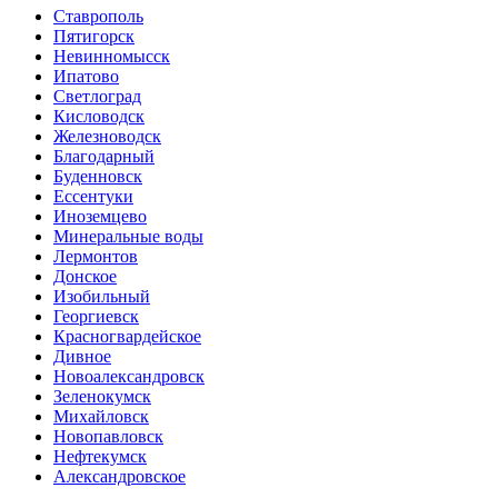
Ставрополь
Пятигорск
Невинномысск
Ипатово
Светлоград
Кисловодск
Железноводск
Благодарный
Буденновск
Ессентуки
Иноземцево
Минеральные воды
Лермонтов
Донское
Изобильный
Георгиевск
Красногвардейское
Дивное
Новоалександровск
Зеленокумск
Михайловск
Новопавловск
Нефтекумск
Александровское