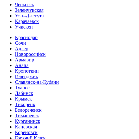
Черкесск
Зеленчукская
Усть-Джегута
Карачаевск
Учкекен
Краснодар
Сочи
Адлер
Новороссийск
Армавир
Анапа
Кропоткин
Геленджик
Славянск-на-Кубани
Туапсе
Лабинск
Крымск
Тихорецк
Белореченск
Тимашевск
Курганинск
Каневская
Кореновск
Горячий Ключ