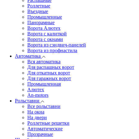
Распашные
Роллетные
Въездные
Промышленные
Панорамные
Ворота Алютех
Ворота с калиткой
Ворота c окнами
Ворота из сэндвич-панелей
Ворота из профнастила
Автоматика
Вся автоматика
Для распашных ворот
Для откатных ворот
Для гаражных ворот
Промышленная
Алютех
An-motors
Рольставни
Все рольставни
На окна
На двери
Роллетные решетки
Автоматические
Прозрачные