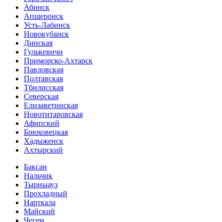
Абинск
Апшеронск
Усть-Лабинск
Новокубанск
Динская
Гулькевичи
Приморско-Ахтарск
Павловская
Полтавская
Тбилисская
Северская
Елизаветинская
Новотитаровская
Афипский
Брюховецкая
Хадыженск
Ахтырский
Баксан
Нальчик
Тырныауз
Прохладный
Нарткала
Майский
Чегем