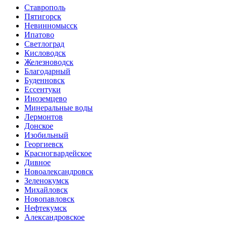
Ставрополь
Пятигорск
Невинномысск
Ипатово
Светлоград
Кисловодск
Железноводск
Благодарный
Буденновск
Ессентуки
Иноземцево
Минеральные воды
Лермонтов
Донское
Изобильный
Георгиевск
Красногвардейское
Дивное
Новоалександровск
Зеленокумск
Михайловск
Новопавловск
Нефтекумск
Александровское