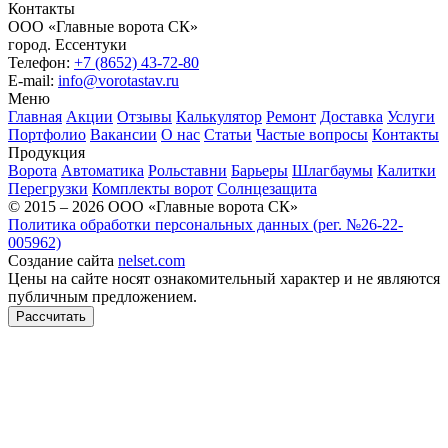
Контакты
ООО «Главные ворота СК»
город.
Ессентуки
Телефон:
+7 (8652) 43-72-80
E-mail:
info@vorotastav.ru
Меню
Главная
Акции
Отзывы
Калькулятор
Ремонт
Доставка
Услуги
Портфолио
Вакансии
О нас
Статьи
Частые вопросы
Контакты
Продукция
Ворота
Автоматика
Рольставни
Барьеры
Шлагбаумы
Калитки
Перегрузки
Комплекты ворот
Солнцезащита
© 2015 – 2026 ООО «Главные ворота СК»
Политика обработки персональных данных (рег. №26-22-
005962)
Создание сайта
nelset.com
Цены на сайте носят ознакомительный характер и не являются
публичным предложением.
Рассчитать