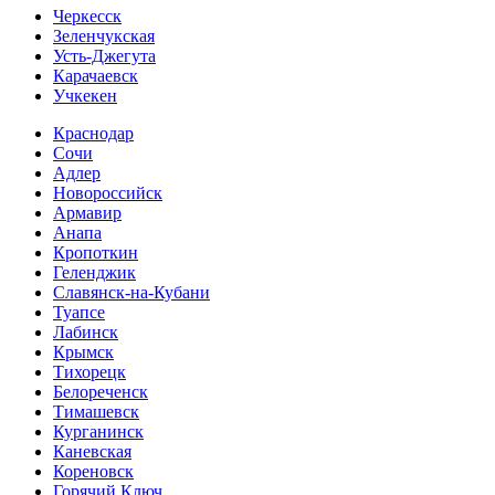
Черкесск
Зеленчукская
Усть-Джегута
Карачаевск
Учкекен
Краснодар
Сочи
Адлер
Новороссийск
Армавир
Анапа
Кропоткин
Геленджик
Славянск-на-Кубани
Туапсе
Лабинск
Крымск
Тихорецк
Белореченск
Тимашевск
Курганинск
Каневская
Кореновск
Горячий Ключ