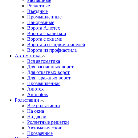
Распашные
Роллетные
Въездные
Промышленные
Панорамные
Ворота Алютех
Ворота с калиткой
Ворота c окнами
Ворота из сэндвич-панелей
Ворота из профнастила
Автоматика
Вся автоматика
Для распашных ворот
Для откатных ворот
Для гаражных ворот
Промышленная
Алютех
An-motors
Рольставни
Все рольставни
На окна
На двери
Роллетные решетки
Автоматические
Прозрачные