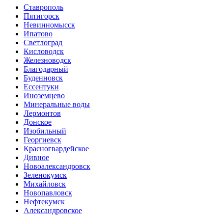
Ставрополь
Пятигорск
Невинномысск
Ипатово
Светлоград
Кисловодск
Железноводск
Благодарный
Буденновск
Ессентуки
Иноземцево
Минеральные воды
Лермонтов
Донское
Изобильный
Георгиевск
Красногвардейское
Дивное
Новоалександровск
Зеленокумск
Михайловск
Новопавловск
Нефтекумск
Александровское