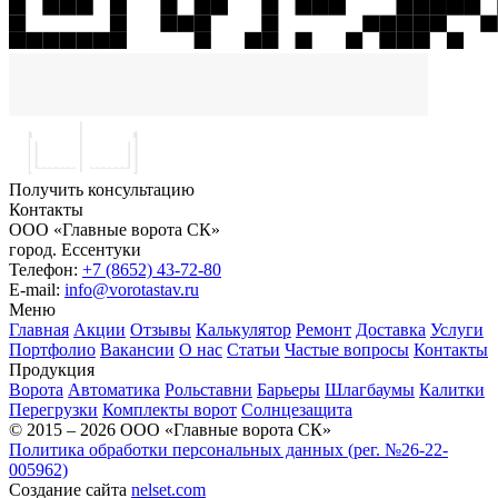
Получить консультацию
Контакты
ООО «Главные ворота СК»
город.
Ессентуки
Телефон:
+7 (8652) 43-72-80
E-mail:
info@vorotastav.ru
Меню
Главная
Акции
Отзывы
Калькулятор
Ремонт
Доставка
Услуги
Портфолио
Вакансии
О нас
Статьи
Частые вопросы
Контакты
Продукция
Ворота
Автоматика
Рольставни
Барьеры
Шлагбаумы
Калитки
Перегрузки
Комплекты ворот
Солнцезащита
© 2015 – 2026 ООО «Главные ворота СК»
Политика обработки персональных данных (рег. №26-22-
005962)
Создание сайта
nelset.com