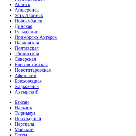
Абинск
Апшеронск
Усть-Лабинск
Новокубанск
Динская
Гулькевичи
Приморско-Ахтарск
Павловская
Полтавская
Тбилисская
Северская
Елизаветинская
Новотитаровская
Афипский
Брюховецкая
Хадыженск
Ахтырский
Баксан
Нальчик
Тырныауз
Прохладный
Нарткала
Майский
Чегем