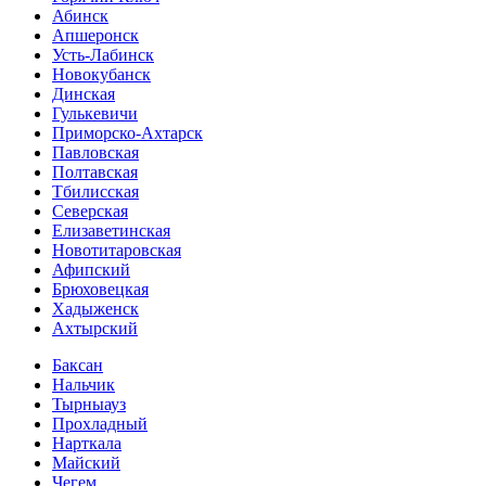
Абинск
Апшеронск
Усть-Лабинск
Новокубанск
Динская
Гулькевичи
Приморско-Ахтарск
Павловская
Полтавская
Тбилисская
Северская
Елизаветинская
Новотитаровская
Афипский
Брюховецкая
Хадыженск
Ахтырский
Баксан
Нальчик
Тырныауз
Прохладный
Нарткала
Майский
Чегем