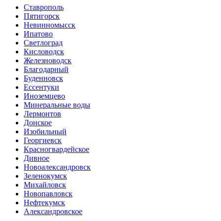
Ставрополь
Пятигорск
Невинномысск
Ипатово
Светлоград
Кисловодск
Железноводск
Благодарный
Буденновск
Ессентуки
Иноземцево
Минеральные воды
Лермонтов
Донское
Изобильный
Георгиевск
Красногвардейское
Дивное
Новоалександровск
Зеленокумск
Михайловск
Новопавловск
Нефтекумск
Александровское