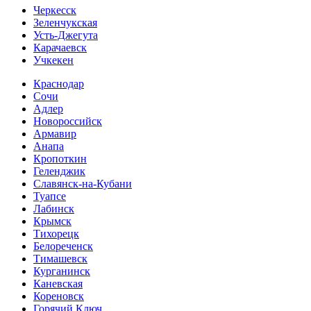
Черкесск
Зеленчукская
Усть-Джегута
Карачаевск
Учкекен
Краснодар
Сочи
Адлер
Новороссийск
Армавир
Анапа
Кропоткин
Геленджик
Славянск-на-Кубани
Туапсе
Лабинск
Крымск
Тихорецк
Белореченск
Тимашевск
Курганинск
Каневская
Кореновск
Горячий Ключ