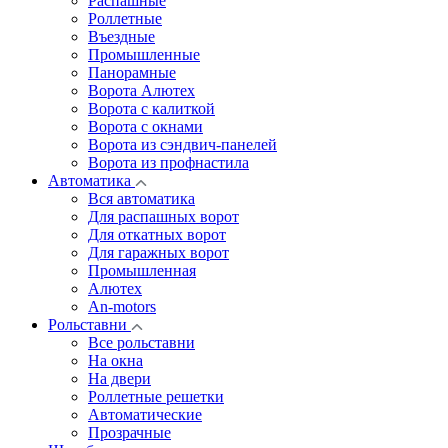
Распашные
Роллетные
Въездные
Промышленные
Панорамные
Ворота Алютех
Ворота с калиткой
Ворота c окнами
Ворота из сэндвич-панелей
Ворота из профнастила
Автоматика
Вся автоматика
Для распашных ворот
Для откатных ворот
Для гаражных ворот
Промышленная
Алютех
An-motors
Рольставни
Все рольставни
На окна
На двери
Роллетные решетки
Автоматические
Прозрачные