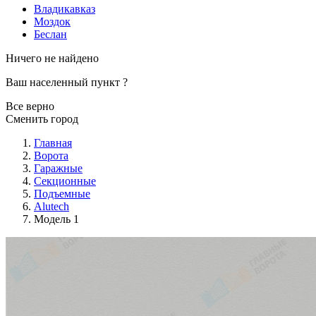
Владикавказ
Моздок
Беслан
Ничего не найдено
Ваш населенный пункт
?
Все верно
Сменить город
Главная
Ворота
Гаражные
Секционные
Подъемные
Alutech
Модель 1