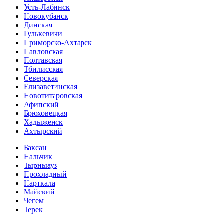
Усть-Лабинск
Новокубанск
Динская
Гулькевичи
Приморско-Ахтарск
Павловская
Полтавская
Тбилисская
Северская
Елизаветинская
Новотитаровская
Афипский
Брюховецкая
Хадыженск
Ахтырский
Баксан
Нальчик
Тырныауз
Прохладный
Нарткала
Майский
Чегем
Терек