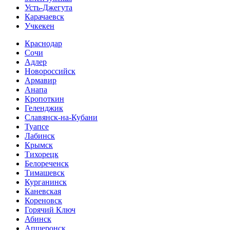
Усть-Джегута
Карачаевск
Учкекен
Краснодар
Сочи
Адлер
Новороссийск
Армавир
Анапа
Кропоткин
Геленджик
Славянск-на-Кубани
Туапсе
Лабинск
Крымск
Тихорецк
Белореченск
Тимашевск
Курганинск
Каневская
Кореновск
Горячий Ключ
Абинск
Апшеронск