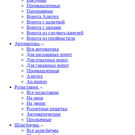
Въездные
Промышленные
Панорамные
Ворота Алютех
Ворота с калиткой
Ворота c окнами
Ворота из сэндвич-панелей
Ворота из профнастила
Автоматика
Вся автоматика
Для распашных ворот
Для откатных ворот
Для гаражных ворот
Промышленная
Алютех
An-motors
Рольставни
Все рольставни
На окна
На двери
Роллетные решетки
Автоматические
Прозрачные
Шлагбаумы
Все шлагбаумы