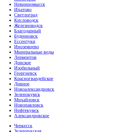
Невинномысск
Ипатово
Светлоград
Кисловодск
Железноводск
Благодарный
Буденновск
Ессентуки
Иноземцево
Минеральные воды
Лермонтов
Донское
Изобильный
Георгиевск
Красногвардейское
Дивное
Новоалександровск
Зеленокумск
Михайловск
Новопавловск
Нефтекумск
Александровское
Черкесск
Зеленчукская