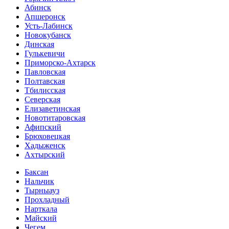
Абинск
Апшеронск
Усть-Лабинск
Новокубанск
Динская
Гулькевичи
Приморско-Ахтарск
Павловская
Полтавская
Тбилисская
Северская
Елизаветинская
Новотитаровская
Афипский
Брюховецкая
Хадыженск
Ахтырский
Баксан
Нальчик
Тырныауз
Прохладный
Нарткала
Майский
Чегем