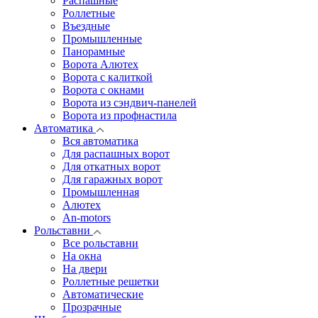
Распашные
Роллетные
Въездные
Промышленные
Панорамные
Ворота Алютех
Ворота с калиткой
Ворота c окнами
Ворота из сэндвич-панелей
Ворота из профнастила
Автоматика
Вся автоматика
Для распашных ворот
Для откатных ворот
Для гаражных ворот
Промышленная
Алютех
An-motors
Рольставни
Все рольставни
На окна
На двери
Роллетные решетки
Автоматические
Прозрачные