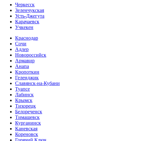
Черкесск
Зеленчукская
Усть-Джегута
Карачаевск
Учкекен
Краснодар
Сочи
Адлер
Новороссийск
Армавир
Анапа
Кропоткин
Геленджик
Славянск-на-Кубани
Туапсе
Лабинск
Крымск
Тихорецк
Белореченск
Тимашевск
Курганинск
Каневская
Кореновск
Горячий Ключ