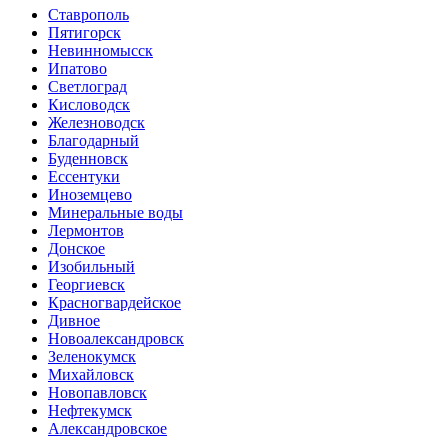
Ставрополь
Пятигорск
Невинномысск
Ипатово
Светлоград
Кисловодск
Железноводск
Благодарный
Буденновск
Ессентуки
Иноземцево
Минеральные воды
Лермонтов
Донское
Изобильный
Георгиевск
Красногвардейское
Дивное
Новоалександровск
Зеленокумск
Михайловск
Новопавловск
Нефтекумск
Александровское