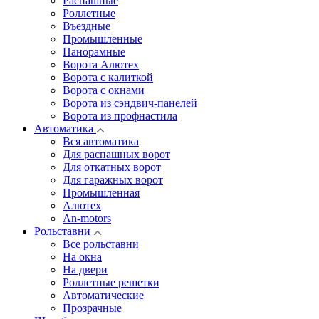
Распашные
Роллетные
Въездные
Промышленные
Панорамные
Ворота Алютех
Ворота с калиткой
Ворота c окнами
Ворота из сэндвич-панелей
Ворота из профнастила
Автоматика
Вся автоматика
Для распашных ворот
Для откатных ворот
Для гаражных ворот
Промышленная
Алютех
An-motors
Рольставни
Все рольставни
На окна
На двери
Роллетные решетки
Автоматические
Прозрачные