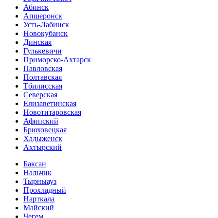
Абинск
Апшеронск
Усть-Лабинск
Новокубанск
Динская
Гулькевичи
Приморско-Ахтарск
Павловская
Полтавская
Тбилисская
Северская
Елизаветинская
Новотитаровская
Афипский
Брюховецкая
Хадыженск
Ахтырский
Баксан
Нальчик
Тырныауз
Прохладный
Нарткала
Майский
Чегем