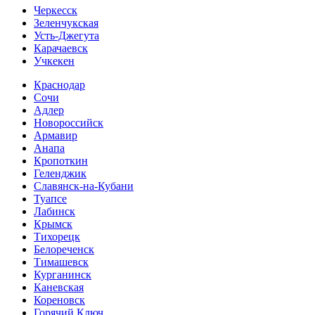
Черкесск
Зеленчукская
Усть-Джегута
Карачаевск
Учкекен
Краснодар
Сочи
Адлер
Новороссийск
Армавир
Анапа
Кропоткин
Геленджик
Славянск-на-Кубани
Туапсе
Лабинск
Крымск
Тихорецк
Белореченск
Тимашевск
Курганинск
Каневская
Кореновск
Горячий Ключ