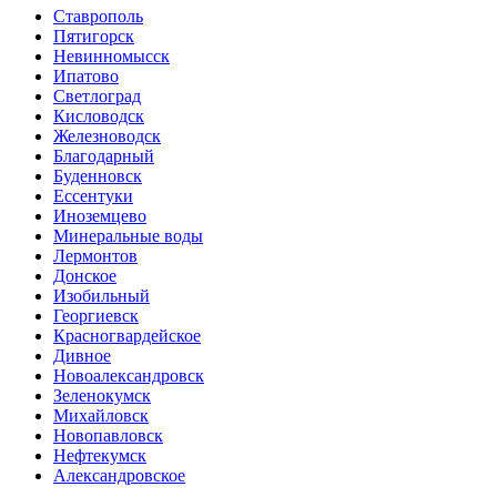
Ставрополь
Пятигорск
Невинномысск
Ипатово
Светлоград
Кисловодск
Железноводск
Благодарный
Буденновск
Ессентуки
Иноземцево
Минеральные воды
Лермонтов
Донское
Изобильный
Георгиевск
Красногвардейское
Дивное
Новоалександровск
Зеленокумск
Михайловск
Новопавловск
Нефтекумск
Александровское