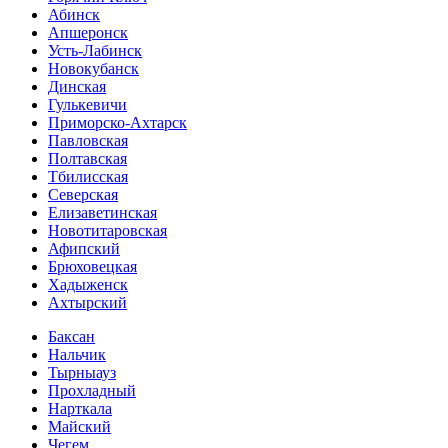
Абинск
Апшеронск
Усть-Лабинск
Новокубанск
Динская
Гулькевичи
Приморско-Ахтарск
Павловская
Полтавская
Тбилисская
Северская
Елизаветинская
Новотитаровская
Афипский
Брюховецкая
Хадыженск
Ахтырский
Баксан
Нальчик
Тырныауз
Прохладный
Нарткала
Майский
Чегем