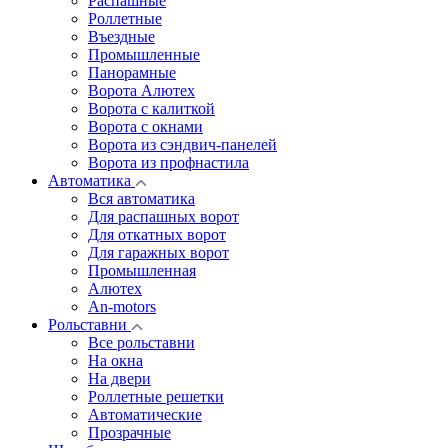
Распашные
Роллетные
Въездные
Промышленные
Панорамные
Ворота Алютех
Ворота с калиткой
Ворота c окнами
Ворота из сэндвич-панелей
Ворота из профнастила
Автоматика
Вся автоматика
Для распашных ворот
Для откатных ворот
Для гаражных ворот
Промышленная
Алютех
An-motors
Рольставни
Все рольставни
На окна
На двери
Роллетные решетки
Автоматические
Прозрачные