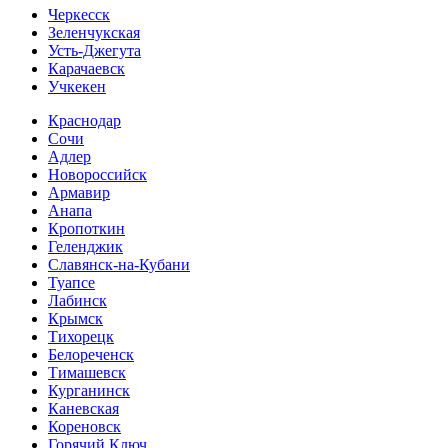
Черкесск
Зеленчукская
Усть-Джегута
Карачаевск
Учкекен
Краснодар
Сочи
Адлер
Новороссийск
Армавир
Анапа
Кропоткин
Геленджик
Славянск-на-Кубани
Туапсе
Лабинск
Крымск
Тихорецк
Белореченск
Тимашевск
Курганинск
Каневская
Кореновск
Горячий Ключ