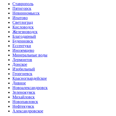
Ставрополь
Пятигорск
Невинномысск
Ипатово
Светлоград
Кисловодск
Железноводск
Благодарный
Буденновск
Ессентуки
Иноземцево
Минеральные воды
Лермонтов
Донское
Изобильный
Георгиевск
Красногвардейское
Дивное
Новоалександровск
Зеленокумск
Михайловск
Новопавловск
Нефтекумск
Александровское