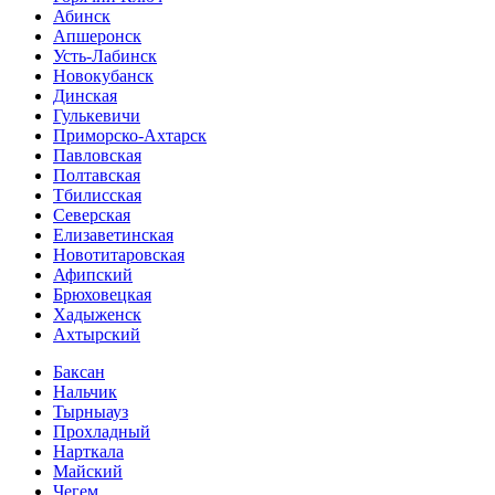
Абинск
Апшеронск
Усть-Лабинск
Новокубанск
Динская
Гулькевичи
Приморско-Ахтарск
Павловская
Полтавская
Тбилисская
Северская
Елизаветинская
Новотитаровская
Афипский
Брюховецкая
Хадыженск
Ахтырский
Баксан
Нальчик
Тырныауз
Прохладный
Нарткала
Майский
Чегем