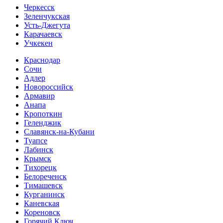
Черкесск
Зеленчукская
Усть-Джегута
Карачаевск
Учкекен
Краснодар
Сочи
Адлер
Новороссийск
Армавир
Анапа
Кропоткин
Геленджик
Славянск-на-Кубани
Туапсе
Лабинск
Крымск
Тихорецк
Белореченск
Тимашевск
Курганинск
Каневская
Кореновск
Горячий Ключ