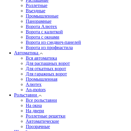
Распашные
Роллетные
Въездные
Промышленные
Панорамные
Ворота Алютех
Ворота с калиткой
Ворота c окнами
Ворота из сэндвич-панелей
Ворота из профнастила
Автоматика
Вся автоматика
Для распашных ворот
Для откатных ворот
Для гаражных ворот
Промышленная
Алютех
An-motors
Рольставни
Все рольставни
На окна
На двери
Роллетные решетки
Автоматические
Прозрачные