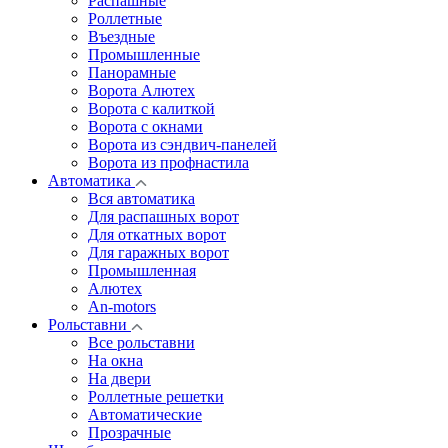
Распашные
Роллетные
Въездные
Промышленные
Панорамные
Ворота Алютех
Ворота с калиткой
Ворота c окнами
Ворота из сэндвич-панелей
Ворота из профнастила
Автоматика
Вся автоматика
Для распашных ворот
Для откатных ворот
Для гаражных ворот
Промышленная
Алютех
An-motors
Рольставни
Все рольставни
На окна
На двери
Роллетные решетки
Автоматические
Прозрачные