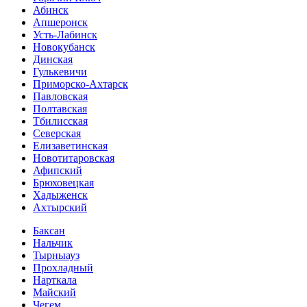
Абинск
Апшеронск
Усть-Лабинск
Новокубанск
Динская
Гулькевичи
Приморско-Ахтарск
Павловская
Полтавская
Тбилисская
Северская
Елизаветинская
Новотитаровская
Афипский
Брюховецкая
Хадыженск
Ахтырский
Баксан
Нальчик
Тырныауз
Прохладный
Нарткала
Майский
Чегем