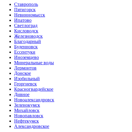
Ставрополь
Пятигорск
Невинномысск
Ипатово
Светлоград
Кисловодск
Железноводск
Благодарный
Буденновск
Ессентуки
Иноземцево
Минеральные воды
Лермонтов
Донское
Изобильный
Георгиевск
Красногвардейское
Дивное
Новоалександровск
Зеленокумск
Михайловск
Новопавловск
Нефтекумск
Александровское