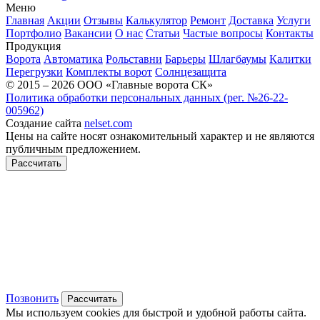
Меню
Главная
Акции
Отзывы
Калькулятор
Ремонт
Доставка
Услуги
Портфолио
Вакансии
О нас
Статьи
Частые вопросы
Контакты
Продукция
Ворота
Автоматика
Рольставни
Барьеры
Шлагбаумы
Калитки
Перегрузки
Комплекты ворот
Солнцезащита
© 2015 – 2026 ООО «Главные ворота СК»
Политика обработки персональных данных (рег. №26-22-
005962)
Создание сайта
nelset.com
Цены на сайте носят ознакомительный характер и не являются
публичным предложением.
Рассчитать
Позвонить
Рассчитать
Мы используем cookies для быстрой и удобной работы сайта.