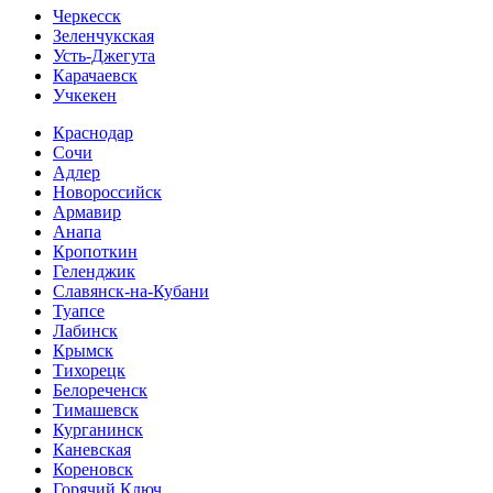
Черкесск
Зеленчукская
Усть-Джегута
Карачаевск
Учкекен
Краснодар
Сочи
Адлер
Новороссийск
Армавир
Анапа
Кропоткин
Геленджик
Славянск-на-Кубани
Туапсе
Лабинск
Крымск
Тихорецк
Белореченск
Тимашевск
Курганинск
Каневская
Кореновск
Горячий Ключ