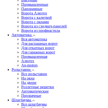
Въездные
Промышленные
Панорамные
Ворота Алютех
Ворота с калиткой
Ворота c окнами
Ворота из сэндвич-панелей
Ворота из профнастила
Автоматика
Вся автоматика
Для распашных ворот
Для откатных ворот
Для гаражных ворот
Промышленная
Алютех
An-motors
Рольставни
Все рольставни
На окна
На двери
Роллетные решетки
Автоматические
Прозрачные
Шлагбаумы
Все шлагбаумы