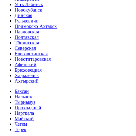
Усть-Лабинск
Новокубанск
Динская
Гулькевичи
Приморско-Ахтарск
Павловская
Полтавская
Тбилисская
Северская
Елизаветинская
Новотитаровская
Афипский
Брюховецкая
Хадыженск
Ахтырский
Баксан
Нальчик
Тырныауз
Прохладный
Нарткала
Майский
Чегем
Терек