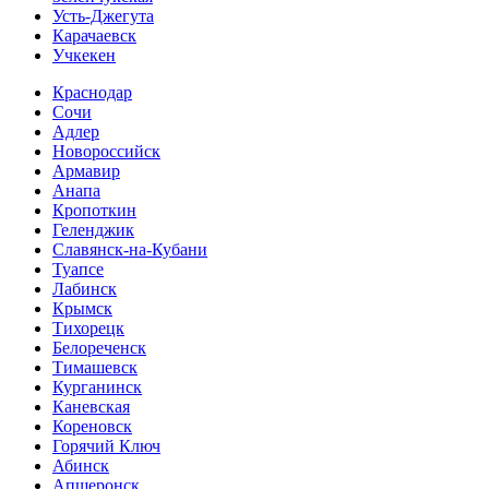
Усть-Джегута
Карачаевск
Учкекен
Краснодар
Сочи
Адлер
Новороссийск
Армавир
Анапа
Кропоткин
Геленджик
Славянск-на-Кубани
Туапсе
Лабинск
Крымск
Тихорецк
Белореченск
Тимашевск
Курганинск
Каневская
Кореновск
Горячий Ключ
Абинск
Апшеронск