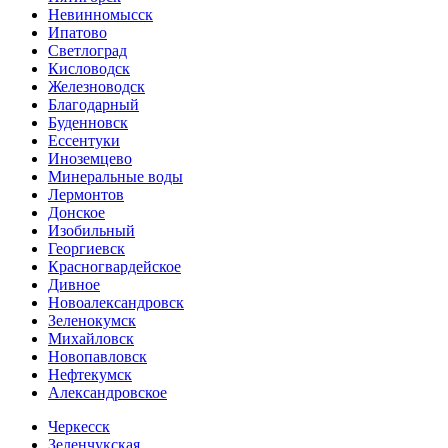
Невинномысск
Ипатово
Светлоград
Кисловодск
Железноводск
Благодарный
Буденновск
Ессентуки
Иноземцево
Минеральные воды
Лермонтов
Донское
Изобильный
Георгиевск
Красногвардейское
Дивное
Новоалександровск
Зеленокумск
Михайловск
Новопавловск
Нефтекумск
Александровское
Черкесск
Зеленчукская