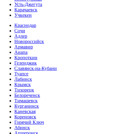
Усть-Джегута
Карачаевск
Учкекен
Краснодар
Сочи
Адлер
Новороссийск
Армавир
Анапа
Кропоткин
Геленджик
Славянск-на-Кубани
Туапсе
Лабинск
Крымск
Тихорецк
Белореченск
Тимашевск
Курганинск
Каневская
Кореновск
Горячий Ключ
Абинск
Апшеронск