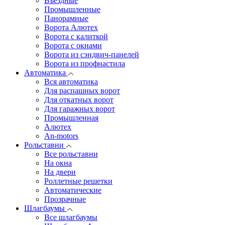
Въездные
Промышленные
Панорамные
Ворота Алютех
Ворота с калиткой
Ворота c окнами
Ворота из сэндвич-панелей
Ворота из профнастила
Автоматика
Вся автоматика
Для распашных ворот
Для откатных ворот
Для гаражных ворот
Промышленная
Алютех
An-motors
Рольставни
Все рольставни
На окна
На двери
Роллетные решетки
Автоматические
Прозрачные
Шлагбаумы
Все шлагбаумы