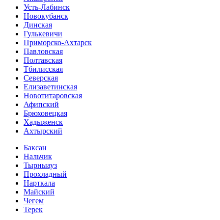
Усть-Лабинск
Новокубанск
Динская
Гулькевичи
Приморско-Ахтарск
Павловская
Полтавская
Тбилисская
Северская
Елизаветинская
Новотитаровская
Афипский
Брюховецкая
Хадыженск
Ахтырский
Баксан
Нальчик
Тырныауз
Прохладный
Нарткала
Майский
Чегем
Терек