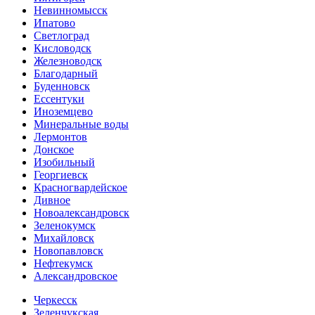
Невинномысск
Ипатово
Светлоград
Кисловодск
Железноводск
Благодарный
Буденновск
Ессентуки
Иноземцево
Минеральные воды
Лермонтов
Донское
Изобильный
Георгиевск
Красногвардейское
Дивное
Новоалександровск
Зеленокумск
Михайловск
Новопавловск
Нефтекумск
Александровское
Черкесск
Зеленчукская