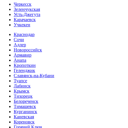
Черкесск
Зеленчукская
Усть-Джегута
Карачаевск
Учкекен
Краснодар
Сочи
Адлер
Новороссийск
Армавир
Анапа
Кропоткин
Геленджик
Славянск-на-Кубани
Туапсе
Лабинск
Крымск
Тихорецк
Белореченск
Тимашевск
Курганинск
Каневская
Кореновск
Горячий Ключ