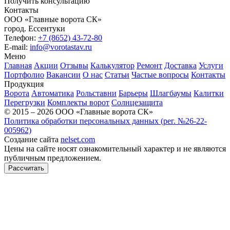
Получить консультацию
Контакты
ООО «Главные ворота СК»
город.
Ессентуки
Телефон:
+7 (8652) 43-72-80
E-mail:
info@vorotastav.ru
Меню
Главная
Акции
Отзывы
Калькулятор
Ремонт
Доставка
Услуги
Портфолио
Вакансии
О нас
Статьи
Частые вопросы
Контакты
Продукция
Ворота
Автоматика
Рольставни
Барьеры
Шлагбаумы
Калитки
Перегрузки
Комплекты ворот
Солнцезащита
© 2015 – 2026 ООО «Главные ворота СК»
Политика обработки персональных данных (рег. №26-22-
005962)
Создание сайта
nelset.com
Цены на сайте носят ознакомительный характер и не являются
публичным предложением.
Рассчитать