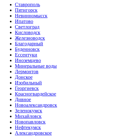
Ставрополь
Пятигорск
Невинномысск
Ипатово
Светлоград
Кисловодск
Железноводск
Благодарный
Буденновск
Ессентуки
Иноземцево
Минеральные воды
Лермонтов
Донское
Изобильный
Георгиевск
Красногвардейское
Дивное
Новоалександровск
Зеленокумск
Михайловск
Новопавловск
Нефтекумск
Александровское