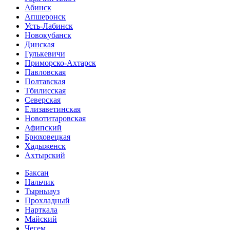
Абинск
Апшеронск
Усть-Лабинск
Новокубанск
Динская
Гулькевичи
Приморско-Ахтарск
Павловская
Полтавская
Тбилисская
Северская
Елизаветинская
Новотитаровская
Афипский
Брюховецкая
Хадыженск
Ахтырский
Баксан
Нальчик
Тырныауз
Прохладный
Нарткала
Майский
Чегем