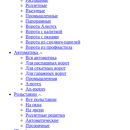
Распашные
Роллетные
Въездные
Промышленные
Панорамные
Ворота Алютех
Ворота с калиткой
Ворота c окнами
Ворота из сэндвич-панелей
Ворота из профнастила
Автоматика
Вся автоматика
Для распашных ворот
Для откатных ворот
Для гаражных ворот
Промышленная
Алютех
An-motors
Рольставни
Все рольставни
На окна
На двери
Роллетные решетки
Автоматические
Прозрачные