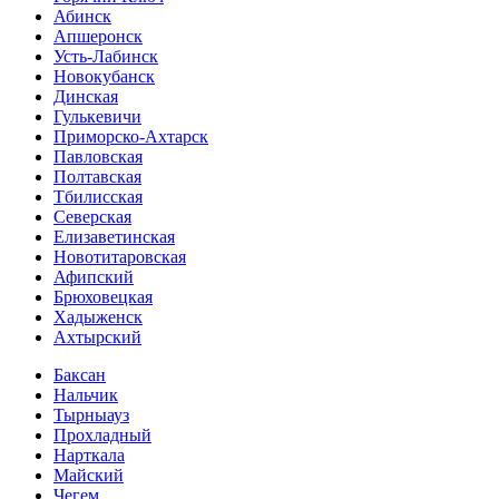
Абинск
Апшеронск
Усть-Лабинск
Новокубанск
Динская
Гулькевичи
Приморско-Ахтарск
Павловская
Полтавская
Тбилисская
Северская
Елизаветинская
Новотитаровская
Афипский
Брюховецкая
Хадыженск
Ахтырский
Баксан
Нальчик
Тырныауз
Прохладный
Нарткала
Майский
Чегем