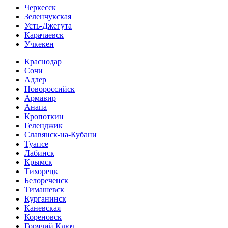
Черкесск
Зеленчукская
Усть-Джегута
Карачаевск
Учкекен
Краснодар
Сочи
Адлер
Новороссийск
Армавир
Анапа
Кропоткин
Геленджик
Славянск-на-Кубани
Туапсе
Лабинск
Крымск
Тихорецк
Белореченск
Тимашевск
Курганинск
Каневская
Кореновск
Горячий Ключ