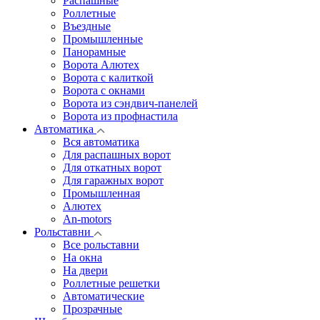
Распашные
Роллетные
Въездные
Промышленные
Панорамные
Ворота Алютех
Ворота с калиткой
Ворота c окнами
Ворота из сэндвич-панелей
Ворота из профнастила
Автоматика
Вся автоматика
Для распашных ворот
Для откатных ворот
Для гаражных ворот
Промышленная
Алютех
An-motors
Рольставни
Все рольставни
На окна
На двери
Роллетные решетки
Автоматические
Прозрачные