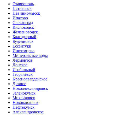
Ставрополь
Пятигорск
Невинномысск
Ипатово
Светлоград
Кисловодск
Железноводск
Благодарный
Буденновск
Ессентуки
Иноземцево
Минеральные воды
Лермонтов
Донское
Изобильный
Георгиевск
Красногвардейское
Дивное
Новоалександровск
Зеленокумск
Михайловск
Новопавловск
Нефтекумск
Александровское