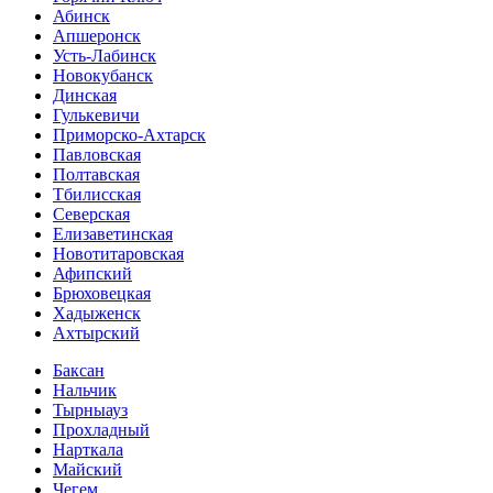
Абинск
Апшеронск
Усть-Лабинск
Новокубанск
Динская
Гулькевичи
Приморско-Ахтарск
Павловская
Полтавская
Тбилисская
Северская
Елизаветинская
Новотитаровская
Афипский
Брюховецкая
Хадыженск
Ахтырский
Баксан
Нальчик
Тырныауз
Прохладный
Нарткала
Майский
Чегем