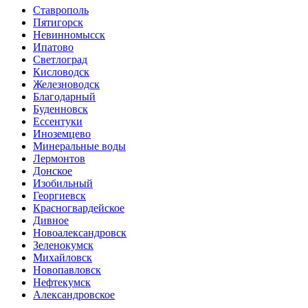
Ставрополь
Пятигорск
Невинномысск
Ипатово
Светлоград
Кисловодск
Железноводск
Благодарный
Буденновск
Ессентуки
Иноземцево
Минеральные воды
Лермонтов
Донское
Изобильный
Георгиевск
Красногвардейское
Дивное
Новоалександровск
Зеленокумск
Михайловск
Новопавловск
Нефтекумск
Александровское