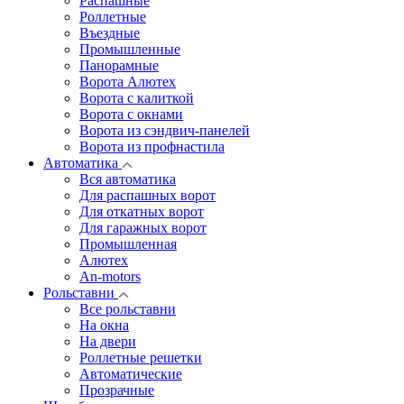
Распашные
Роллетные
Въездные
Промышленные
Панорамные
Ворота Алютех
Ворота с калиткой
Ворота c окнами
Ворота из сэндвич-панелей
Ворота из профнастила
Автоматика
Вся автоматика
Для распашных ворот
Для откатных ворот
Для гаражных ворот
Промышленная
Алютех
An-motors
Рольставни
Все рольставни
На окна
На двери
Роллетные решетки
Автоматические
Прозрачные