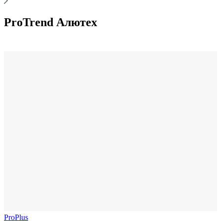
ProTrend Алютех
ProPlus