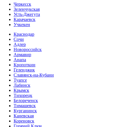
Черкесск
Зеленчукская
Усть-Джегута
Карачаевск
Учкекен
Краснодар
Сочи
Адлер
Новороссийск
Армавир
Анапа
Кропоткин
Геленджик
Славянск-на-Кубани
Туапсе
Лабинск
Крымск
Тихорецк
Белореченск
Тимашевск
Курганинск
Каневская
Кореновск
Горячий Ключ